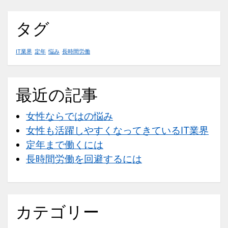
を
回
タグ
避
す
IT業界
定年
悩み
長時間労働
る
に
は
最近の記事
女性ならではの悩み
女性も活躍しやすくなってきているIT業界
定年まで働くには
長時間労働を回避するには
カテゴリー